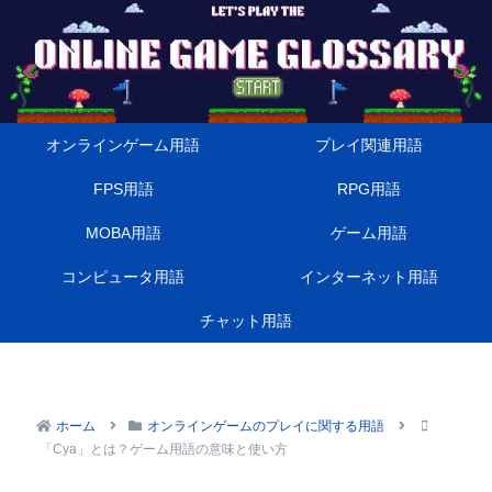
オンラインゲーム用語
プレイ関連用語
FPS用語
RPG用語
MOBA用語
ゲーム用語
コンピュータ用語
インターネット用語
チャット用語
ホーム
オンラインゲームのプレイに関する用語
「Cya」とは？ゲーム用語の意味と使い方