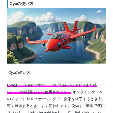
Cyaの使い方
-Cyaの使い方-
Cyaは、「Later（後で）」や「See you later（また後
で）」の短縮形として使用されます。
オンラインゲーム
のチャットやメッセージングで、会話を終了するときや、
暫く離席するときによく使われます。Cyaは、単体で使用
されたり、「brb（be right back）」や「ttyl（talk to you