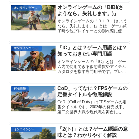
インゲームを実現できます。対策方法
を解説します。
オンラインゲームの「BIBI(さ
オンラインゲームのプレイに関する用語
ようなら。失礼します。)」
オンラインゲームの「ＢＩＢＩ(さよう
なら。失礼します。)」とは、ゲーム終
了時や他プレイヤーとの別れ際に使う
丁寧な挨拶用語です。「goodbye」の
短縮形で、チャットで手軽に使えま
す。
「IC」とは？ゲーム用語とは？
オンラインゲームのプレイに関する用語
知っておきたい専門用語
オンラインゲームの「IC」とは、ゲー
ム内で使用できる仮想通貨やアイテム
カタログを指す専門用語です。プレイ
ヤーがアイテムの入手・管理に使用す
るシステムについて、知っておきたい
専門用語を解説します。
CoD」ってなに？FPSゲームの
FPS用語
定番タイトルを徹底解説
CoD（Call of Duty）はFPSゲームの定
番タイトルです。2003年の発売以来、
第二次世界大戦や現代戦を舞台にした
臨場感あふれるミリタリーシューター
として人気を集めています。グラフィ
ックとマルチプレイヤーモードの魅力
「2(ト)」とは？ゲーム隠語の意
オンラインゲーム用語
を解説します。
味とは？わかりやすく解説