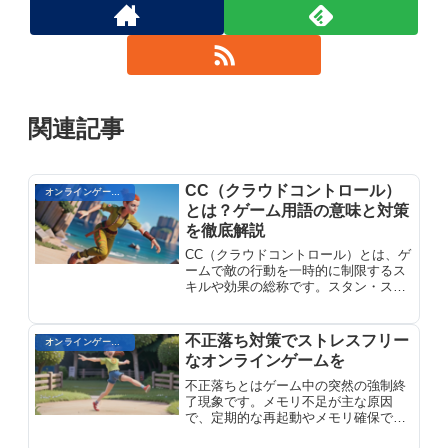
関連記事
CC（クラウドコントロール）
オンラインゲームのプレイに関する用語
とは？ゲーム用語の意味と対策
を徹底解説
CC（クラウドコントロール）とは、ゲ
ームで敵の行動を一時的に制限するス
キルや効果の総称です。スタン・スロ
ウ・ノックアップなどの種類があり、
MOBA・RPG・FPSのチーム戦で勝敗
を左右する重要な戦略用語です。CCの
不正落ち対策でストレスフリー
オンラインゲーム用語
仕組みと対策を解説。
なオンラインゲームを
不正落ちとはゲーム中の突然の強制終
了現象です。メモリ不足が主な原因
で、定期的な再起動やメモリ確保で不
正落ち対策でストレスフリーなオンラ