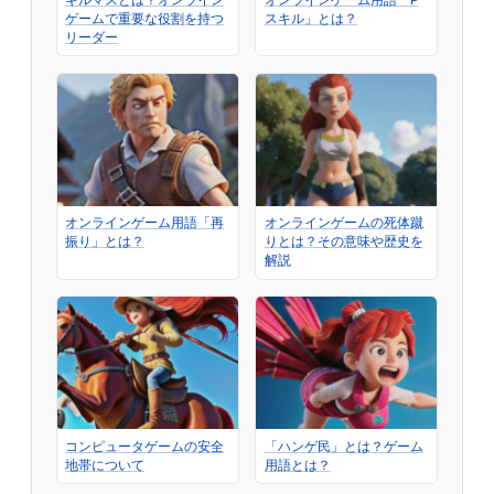
ギルマスとは？オンライン
オンラインゲーム用語「P
ゲームで重要な役割を持つ
スキル」とは？
リーダー
オンラインゲーム用語「再
オンラインゲームの死体蹴
振り」とは？
りとは？その意味や歴史を
解説
コンピュータゲームの安全
「ハンゲ民」とは？ゲーム
地帯について
用語とは？