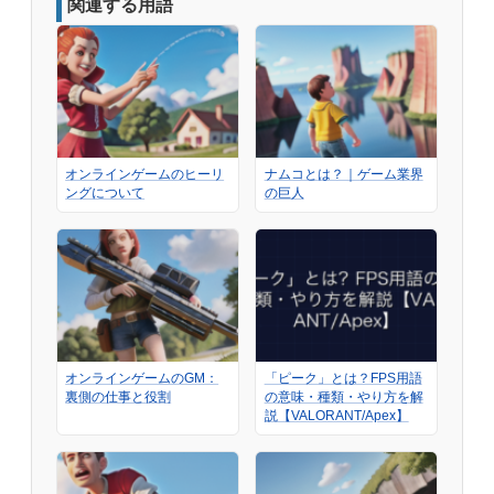
関連する用語
オンラインゲームのヒーリ
ナムコとは？｜ゲーム業界
ングについて
の巨人
オンラインゲームのGM：
「ピーク」とは？FPS用語
裏側の仕事と役割
の意味・種類・やり方を解
説【VALORANT/Apex】