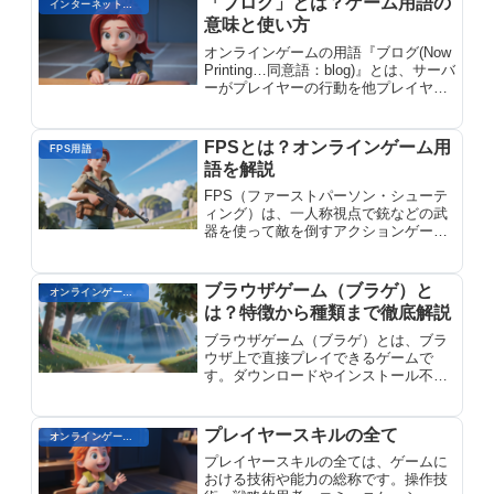
「ブログ」とは？ゲーム用語の
識を解説します。
インターネット用語
意味と使い方
オンラインゲームの用語『ブログ(Now
Printing…同意語：blog)』とは、サーバ
ーがプレイヤーの行動を他プレイヤー
に送信する際の処理状況を示す表示で
す。ゲーム内での通信遅延時に表示さ
れます。
FPSとは？オンラインゲーム用
FPS用語
語を解説
FPS（ファーストパーソン・シューテ
ィング）は、一人称視点で銃などの武
器を使って敵を倒すアクションゲーム
のジャンルです。高速なアクションと
正確なエイミングが特徴。FPSとは？
オンラインゲーム用語を解説します。
ブラウザゲーム（ブラゲ）と
オンラインゲームのプレイに関する用語
は？特徴から種類まで徹底解説
ブラウザゲーム（ブラゲ）とは、ブラ
ウザ上で直接プレイできるゲームで
す。ダウンロードやインストール不要
で、インターネット接続があればどこ
でも気軽に楽しめます。特徴から種類
まで徹底解説します。
プレイヤースキルの全て
オンラインゲームのプレイに関する用語
プレイヤースキルの全ては、ゲームに
おける技術や能力の総称です。操作技