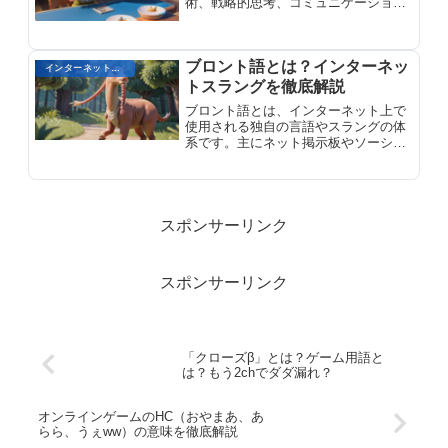
術、戦略的思考、コミュニケーション
能力など、複雑なMMORPGで求めら
れる幅広い能力を解説します。
ブロント語とは？インターネッ
インターネット用語
トスラングを徹底解説
ブロント語とは、インターネット上で
使用される独自の言語やスラングの体
系です。主にネット掲示板やソーシャ
ルメディアにおいて、特定のコミュニ
ティの中で使われています。言葉やフ
レーズの短縮形、略語、独自のアバタ
ーや絵文字などを組み合わせた、独自
の文化や慣習を持っています。これら
スポンサーリンク
の略語や記号は、コミュニティ内での
コミュニケーションを容易にする一
方、外部の人にとっては理解しがたい
スポンサーリンク
場合があります。
「クローズβ」とは？ゲーム用語と
は？もう2chでダダ漏れ？
オンラインゲームのHC（おやまあ、あ
らら、うぇww）の意味を徹底解説