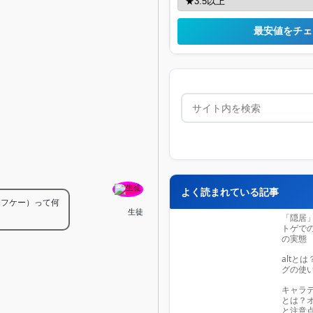
最安値をチェ
よく読まれている記事
エフケー）って何
生徒
「隠居
トゲで
の実態
altと
グの使
キャラ
とは？
と注意