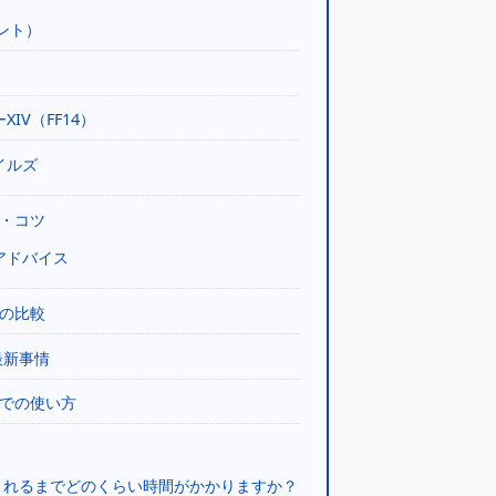
ラント）
IV（FF14）
イルズ
方・コツ
アドバイス
との比較
最新事情
外での使い方
されるまでどのくらい時間がかかりますか？