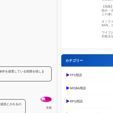
【危険
組み・
との違
オンライ
BAN」
ワイプ
対処法
カテゴリー
操作を放置している状態を指しま
FPS用語
MOBA用語
RPG用語
は迷惑とされるの
生徒