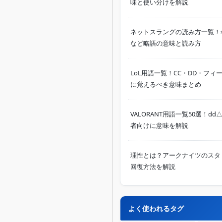
味と使い分けを解説
ネットスラングの読み方一覧！sec
など略語の意味と読み方
LoL用語一覧！CC・DD・フ
に覚えるべき意味まとめ
VALORANT用語一覧50選！d
者向けに意味を解説
理性とは？アークナイツのスタ
回復方法を解説
よく使われるタグ