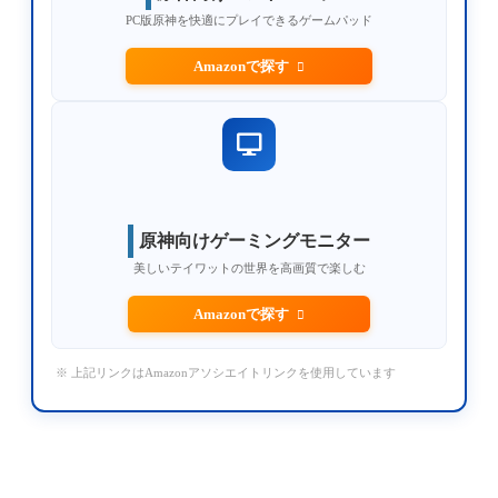
PC版原神を快適にプレイできるゲームパッド
Amazonで探す
原神向けゲーミングモニター
美しいテイワットの世界を高画質で楽しむ
Amazonで探す
※ 上記リンクはAmazonアソシエイトリンクを使用しています