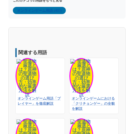
このカテゴリの用語をもっと見る
オンラインゲーム用語 (405)
関連する用語
オンラインゲーム用語「プ
オンラインゲームにおける
レイヤー」を徹底解説
「クリチョンゲー」の全貌
を解説