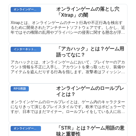
オンラインゲームの落とし穴
オンラインゲーム用語
「Xtrap」の闇
Xtrapとは、オンラインゲームのチート行為や不正行為を検出す
るために開発されたアンチチートソフトウェアです。しかし、近
年ではその権限の乱用やプライバシーの侵害に関する懸念が浮上
しています。
「アカハック」とは？ゲーム用
インターネット用語
語ってなに？
アカハックとは、オンラインゲームにおいて、プレイヤーのアカ
ウント情報を不正に入手し、アカウントを乗っ取ったり、装備や
アイテムを盗んだりする行為を指します。攻撃者はフィッシング
メールや脆弱性を悪用して、プレイヤーのログイン情報や個人情
報を詐取します。アカハックはプレイヤーのゲーム体験に深刻な
影響を与え、貴重なアイテムや進捗状況の損失につながる可能性
オンラインゲームのロールプレ
RPG用語
があります。
イとは？
オンラインゲームのロールプレイとは、ゲーム内のキャラクター
になりきって演じるプレイスタイルです。欧米ではポピュラーで
すが、日本ではまだマイナー。ロールプレイをしている人に出会
ったら温かく見守りましょう。
「STR」とは？ゲーム用語の意
オンラインゲームのプレイに関する用語
味と重要性