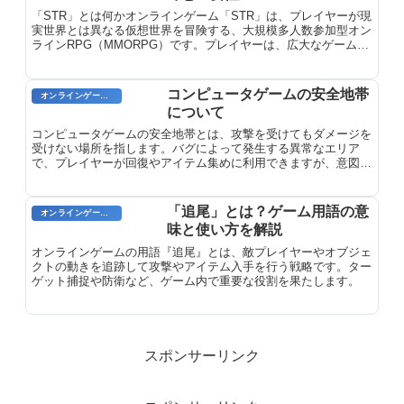
「STR」とは何かオンラインゲーム「STR」は、プレイヤーが現
実世界とは異なる仮想世界を冒険する、大規模多人数参加型オン
ラインRPG（MMORPG）です。プレイヤーは、広大なゲーム世
界の中でキャラクターを作成し、クエストを完了し、モンスター
と戦い、他のプレイヤーと協力または競争します。
コンピュータゲームの安全地帯
オンラインゲームのプレイに関する用語
について
コンピュータゲームの安全地帯とは、攻撃を受けてもダメージを
受けない場所を指します。バグによって発生する異常なエリア
で、プレイヤーが回復やアイテム集めに利用できますが、意図的
な利用はゲームバランスを崩すため注意が必要です。
「追尾」とは？ゲーム用語の意
オンラインゲーム用語
味と使い方を解説
オンラインゲームの用語『追尾』とは、敵プレイヤーやオブジェ
クトの動きを追跡して攻撃やアイテム入手を行う戦略です。ター
ゲット捕捉や防衛など、ゲーム内で重要な役割を果たします。
スポンサーリンク