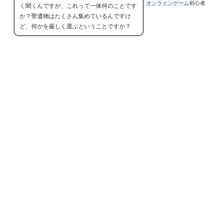
オンラインゲーム
初心者
く聞くんですが、これって一体何のことです
か？聖遺物はたくさん集めているんですけ
ど、何かを厳しく選ぶということですか？