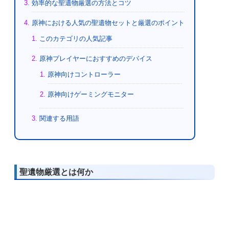
効率的な聖遺物厳選の方法とコツ
原神における人気の聖遺物セットと厳選のポイント
このカテゴリの人気記事
原神プレイヤーにおすすめのデバイス
原神向けコントローラー
原神向けゲーミングモニター
関連する用語
聖遺物厳選とは何か