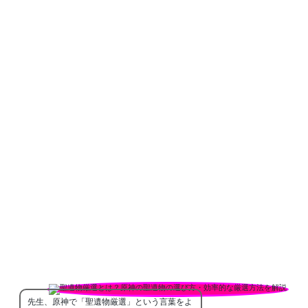
先生、原神で「聖遺物厳選」という言葉をよ