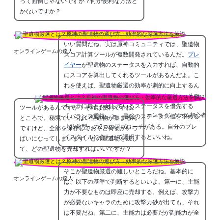
って面倒じゃないですか？何か便利な方法と
かないですか？
いい質問だね。実は原神コミュニティでは、聖遺物
オンラインゲームの達人
スコア計算ツールが複数開発されているんだ。
プレ
イヤー
が聖遺物のステータスを入力すれば、自動的
にスコアを算出してくれるツールがあるんだよ。こ
れを使えば、聖遺物厳選の効率が劇的に向上するん
だ。また、スコアを見直す際のコツとしては、その
キャラに最も不足しているステータスを優先する
ツールがあるんですか！それは便利ですね。
オンラインゲーム初心者
「バランス重視」と、最強のステータス値を求める
ところで、秘境でいっぱい聖遺物が集まるん
「特化型」の2つのアプローチがある。自分のプレ
ですけど、全部を保存しておくと荷物がいっ
イスタイルに合わせて選択するといいね。
ぱいになってしまいます。どの聖遺物を残し
て、どの聖遺物を売却すればいいですか？
そこが聖遺物厳選の難しいところだね。基本的に
オンラインゲームの達人
は、以下の基準で判断するといいよ。第一に、主能
力が不要なものは即座に売却する。例えば、攻撃力
が必要ないキャラのために攻撃力砂が出ても、それ
は不要だね。第二に、主能力は必要だが副能力が全