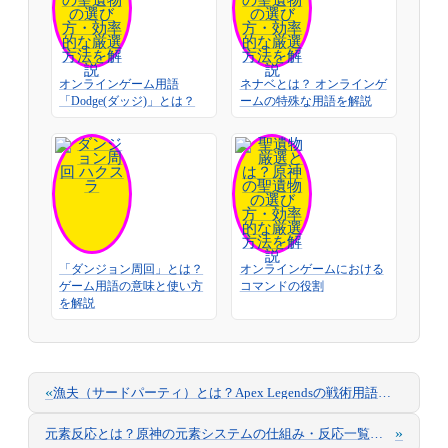
オンラインゲーム用語
ネナベとは？ オンラインゲ
「Dodge(ダッジ)」とは？
ームの特殊な用語を解説
「ダンジョン周回」とは？
オンラインゲームにおける
ゲーム用語の意味と使い方
コマンドの役割
を解説
«
漁夫（サードパーティ）とは？Apex Legendsの戦術用語の意味と対策を解説
»
元素反応とは？原神の元素システムの仕組み・反応一覧を解説