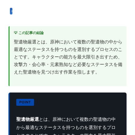
オンラインゲーム用語
💡 この記事の結論
聖遺物厳選とは、原神において複数の聖遺物の中から
最適なステータスを持つものを選別するプロセスのこ
とです。キャラクターの能力を最大限引き出すため、
攻撃力・会心率・元素熟知など必要なステータスを備
えた聖遺物を見つけ出す作業を指します。
聖遺物厳選
とは、原神において複数の聖遺物の中
から最適なステータスを持つものを選別するプロ