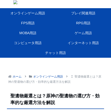
オンラインゲーム用語
プレイ関連用語
FPS用語
RPG用語
MOBA用語
ゲーム用語
コンピュータ用語
インターネット用語
チャット用語
ホーム
オンラインゲーム用語
聖遺物厳選とは？原
神の聖遺物の選び方・効率的な厳選方法を解説
聖遺物厳選とは？原神の聖遺物の選び方・効
率的な厳選方法を解説