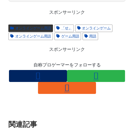
スポンサーリンク
オンラインゲーム用語
「せ」
オンラインゲーム
オンラインゲーム用語
ゲーム用語
用語
スポンサーリンク
自称プロゲーマーをフォローする
関連記事