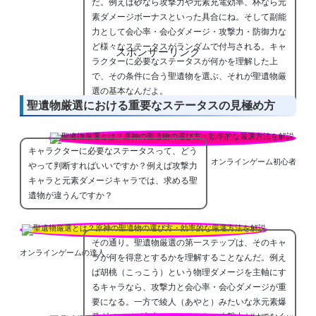
だ。例えば砂なら攻撃力や元素充電効率、杯なら元
素ダメージボーナスといった具合にね。そして副能
力として会心率・会心ダメージ・攻撃力・防御力な
ど様々なステータスがランダムで付与される。キャ
スポンサーリンク
ラクターに必要なステータスが何かを理解した上
で、その条件に合う聖遺物を選ぶ、それが聖遺物厳
選の基本なんだよ。
聖遺物厳選における重要なステータスの見極め方
キャラクターに必要なステータスって、どう
オンラインゲーム初心者
やって判断すればいいですか？例えば攻撃力
キャラと元素ダメージキャラでは、求める聖
遺物が違うんですか？
その通り。聖遺物厳選の第一ステップは、そのキャ
オンラインゲームの達人
ラが何を得意とするかを理解することなんだ。例え
ば胡桃（こっこう）という物理ダメージを主軸にす
るキャラなら、攻撃力と会心率・会心ダメージが重
要になる。一方で綾人（あやと）みたいな氷元素爆