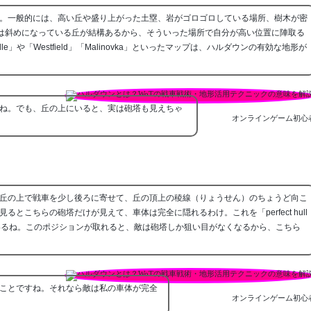
。一般的には、高い丘や盛り上がった土塁、岩がゴロゴロしている場所、樹木が密
マップには斜めになっている丘が結構あるから、そういった場所で自分が高い位置に陣取る
e」や「Westfield」「Malinovka」といったマップは、ハルダウンの有効な地形が
ね。でも、丘の上にいると、実は砲塔も見えちゃ
オンラインゲーム初心
丘の上で戦車を少し後ろに寄せて、丘の頂上の稜線（りょうせん）のちょうど向こ
とこちらの砲塔だけが見えて、車体は完全に隠れるわけ。これを「perfect hull
いるね。このポジションが取れると、敵は砲塔しか狙い目がなくなるから、こちら
ことですね。それなら敵は私の車体が完全
オンラインゲーム初心