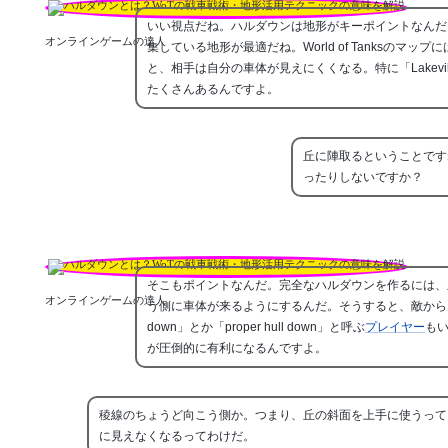
いい視点だね。ハルダウンは地形がキーポイントなんだ
オンラインゲームの達人
集している地形が最適だね。World of Tanksの
と、相手は自分の車体が見えにくくなる。特に「Lakevill
たくさんあるんですよ。
丘に陣取るということです
ったりしないですか？
そこもポイントなんだ。完全なハルダウンを作るには、
オンラインゲームの達人
う側に車体が来るようにするんだ。そうすると、敵から見る
down」とか「proper hull down」と呼ぶ
プレイヤー
も
が圧倒的に有利になるんですよ。
稜線のちょうど向こう側か。つまり、丘の斜面を上手に使うって
に見えなくなるってわけだ。