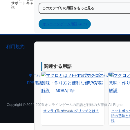
サポートキャラの意味とおすすめを解
説
このカテゴリの用語をもっと見る
オンラインゲーム用語 (405)
利用規約
プライバシーポリシー
関連する用語
ホーム
オンラインゲーム用語
FPS用語
RPG用語
MOBA用語
Copyright © 2024-2026 オンラインゲームの用語と戦略の大辞典 All Rights
オンラインゲームのグリッチとは？
ヒットボッ
Reserved.
語の意味と
説