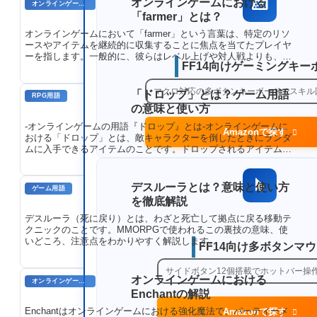
オンラインゲームにおける
オンラインゲーム用語
「farmer」とは？
オンラインゲームにおいて「farmer」という言葉は、特定のリソ
ースやアイテムを継続的に収集することに焦点を当てたプレイヤ
ーを指します。一般的に、彼らはレベル上げや対人戦よりも、キ
FF14向けゲーミングキー
ャラクターの成長や所持品の獲得を優先します。この用語は、ゲ
ーム内の農業システムや、繰り返し行われるタスクを指すことか
ら派生しました。
マクロ対応の多ボタンキーボードでスキル
「ドロップ」とは？ゲーム用語
RPG用語
の意味と使い方
-オンラインゲームの用語『ドロップ』とは-オンラインゲームに
Amazonで探す
おける「ドロップ」とは、敵キャラクターを倒したときにランダ
ムに入手できるアイテムのことです。ドロップされるアイテムの
種類や確率は、敵の強さや種類によって異なります。レアなアイ
テムほどドロップ率が低く、プレイヤーの間で人気のあるアイテ
ムとなっています。ドロップは、キャラクターの強化や、ゲーム
デスルーラとは？意味と使い方
ゲーム用語
の進行に役立てられます。
を徹底解説
デスルーラ（死に戻り）とは、わざと死亡して拠点に戻る移動テ
クニックのことです。MMORPGで使われるこの裏技の意味、使
いどころ、注意点をわかりやすく解説します。
FF14向け多ボタンマ
サイドボタン12個搭載でホットバー操
オンラインゲームにおける
オンラインゲームのプレイに関する用語
Enchantの解説
Enchantはオンラインゲームにおける強化魔法で、パーティーメ
Amazonで探す