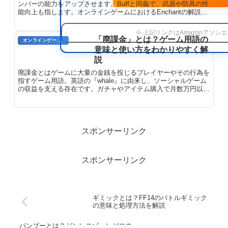
ンバーの能力をアップさせます。Buffと同義で、武器や防具の性
能向上も指します。オンラインゲームにおけるEnchantの解説を
ご紹介します。
※ 上記リンクはAmazonアソ
「廃課金」とは？ゲーム用語の
オンラインゲーム用語
意味と使い方をわかりやすく解
説
廃課金とはゲームに大量の金銭を投じるプレイヤーやその行為を
指すゲーム用語。英語の『whale』に由来し、ソーシャルゲーム
の収益を支える存在です。ガチャやアイテム購入で月数万円以上
を使用する傾向があります。
スポンサーリンク
スポンサーリンク
ギミックとは？FF14のバトルギミック
の意味と処理方法を解説
バンブーとは？ゼンレスゾーンゼロの