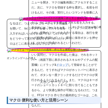
ニューを開き、マクロ編集画面にアクセスすること
だ。次に、マクロを登録する枠を選択し、名前を付
けるんだ。その後、実行したいコマンドを順番に入
力していく。例えば、特定のスキルを使用したい場
合は、/ac コマンドを使ってスキル名を入力する。
なるほど。つまり、メニューからマクロ編集
オンラインゲーム初心者
具体的には「/ac スキル名」というように記述する
を開いて、/acコマンドを使ってスキル名を
んだ。複数のコマンドを入力する場合は、改行を使
入力すればいいんですね。でも、このマクロ
って順番に列挙していく。最後に保存ボタンを押せ
をどうやって実行するんですか？作ったマク
ば、マクロが作成されるというわけだ。
ロはどこに表示されるんでしょう？
いい質問だ。マクロを作成した後は、それをホット
オンラインゲームの達人
バー（画面下部に表示されるスキルやアイテムの配
置欄）にドラッグ&
ドロップ
して登録することがで
きるんだ。そうすればマクロがホットバーに表示さ
れて、ボタンを一度クリックするだけでマクロが実
行されるようになるんだよ。また、マクロはキーボ
スポンサーリンク
ードのショートカットキーに割り当てることもでき
るから、より快適な操作が可能になるわけだ。つま
り、FF14 マクロ 作り方の最終的なゴールは、これ
マクロ 便利な使い方と活用シーン
らのマクロを自分が使いやすい場所に配置すること
なんだ。