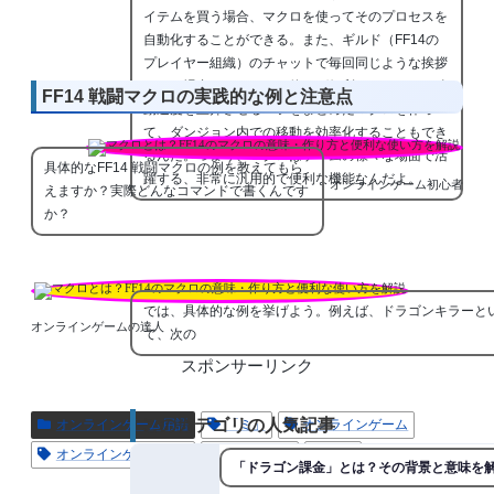
イテムを買う場合、マクロを使ってそのプロセスを
自動化することができる。また、ギルド（FF14の
プレイヤー組織）のチャットで毎回同じような挨拶
をする場合も、マクロを使えば便利だ。さらに、移
FF14 戦闘マクロの実践的な例と注意点
動速度を上昇させるバフをまとめたマクロを作っ
て、ダンジョン内での移動を効率化することもでき
るんだ。つまり、マクロはゲームの様々な場面で活
具体的なFF14 戦闘マクロの例を教えてもら
躍する、非常に汎用的で便利な機能なんだよ。
オンラインゲーム初心者
えますか？実際どんなコマンドで書くんです
か？
では、具体的な例を挙げよう。例えば、ドラゴンキラーと
オンラインゲームの達人
て、次の
スポンサーリンク
このカテゴリの人気記事
オンラインゲーム用語
「ミ」
オンラインゲーム
オンラインゲーム用語
ゲーム用語
用語
「ドラゴン課金」とは？その背景と意味を