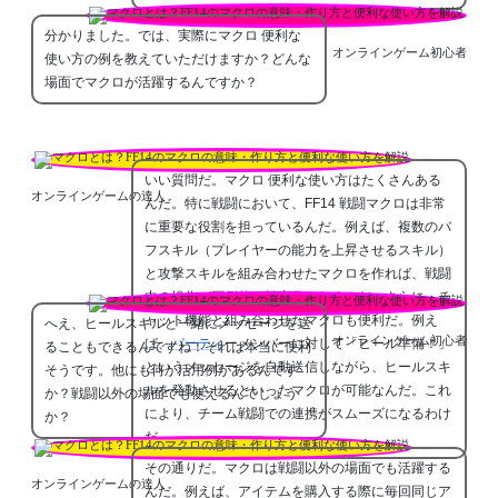
分かりました。では、実際にマクロ 便利な
オンラインゲーム初心者
使い方の例を教えていただけますか？どんな
場面でマクロが活躍するんですか？
いい質問だ。マクロ 便利な使い方はたくさんある
オンラインゲームの達人
んだ。特に戦闘において、FF14 戦闘マクロは非常
に重要な役割を担っているんだ。例えば、複数のバ
フスキル（プレイヤーの能力を上昇させるスキル）
と攻撃スキルを組み合わせたマクロを作れば、戦闘
中の操作が圧倒的に効率化されるんだ。さらに、チ
ャット機能と組み合わせたマクロも便利だ。例え
へえ、ヒールスキルと一緒にメッセージを送
オンラインゲーム初心者
ば、
パーティ
ーメンバーに対して「ヒール準備！」
ることもできるんですね！それは本当に便利
というメッセージを自動送信しながら、ヒールスキ
そうです。他にも何か活用例があるんです
ルを発動させるといったマクロが可能なんだ。これ
か？戦闘以外の場面でも使えるんでしょう
により、チーム戦闘での連携がスムーズになるわけ
か？
だ。
その通りだ。マクロは戦闘以外の場面でも活躍する
オンラインゲームの達人
んだ。例えば、アイテムを購入する際に毎回同じア