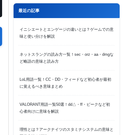
最近の記事
イニシエートとエンゲージの違いとは？ゲームでの意
味と使い分けを解説
ネットスラングの読み方一覧！sec・orz・aa・dmgな
ど略語の意味と読み方
LoL用語一覧！CC・DD・フィードなど初心者が最初
に覚えるべき意味まとめ
VALORANT用語一覧50選！dd△・ff・ピークなど初
心者向けに意味を解説
理性とは？アークナイツのスタミナシステムの意味と