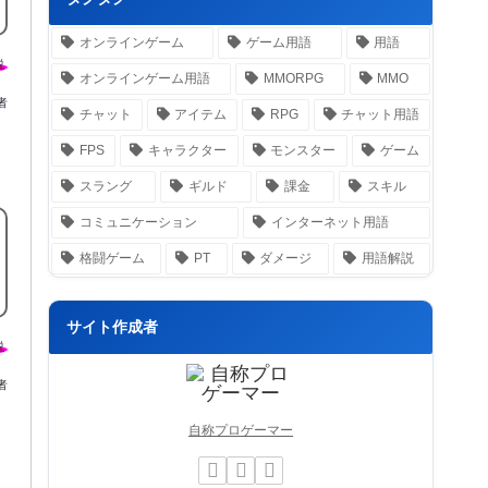
オンラインゲーム
ゲーム用語
用語
オンラインゲーム用語
MMORPG
MMO
者
チャット
アイテム
RPG
チャット用語
FPS
キャラクター
モンスター
ゲーム
スラング
ギルド
課金
スキル
コミュニケーション
インターネット用語
格闘ゲーム
PT
ダメージ
用語解説
サイト作成者
者
自称プロゲーマー