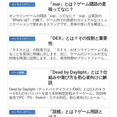
「sup」とは？ゲーム隠語の意
オンラインゲーム用語
味ってなに？
オンラインゲームの隠語「sup」ってなに？「sup」は英語の
「What's up?」の略で、ゲーム内での挨拶やカジュアルなコミュ
ニケーションで使われるスラングです。意味や使い方を解説しま
す。
「DEX」とは？その役割と重要
オンラインゲームのプレイに関する用語
性
「ＤＥＸとは」の段落では、「ＤＥＸ」がオンラインゲームであ
ることを冒頭に明確に示します。次に、ゲームのジャンルや主な
特徴を簡潔に説明します。また、発売時期やプラットフォームな
どの重要な情報を盛り込みます。さらに、ゲームの背景設定やス
トーリーの概要を、プレイヤーを惹きつけるような形で簡潔に説
明します。
「Dead by Daylight」とは？仕
ゲーム用語
組みや遊び方を初心者向けに解
説
Dead by Daylight（デッドバイデイライト/DbD）とは1人のキラ
ーが4人のサバイバーを追う非対称型対戦ホラーゲーム。2016年
発売でPC・PS・Switch・スマホ対応。初心者向けにルール・遊
び方・キャラの選び方を解説。
「誤植」とは？ゲーム用語と
オンラインゲームのプレイに関する用語
は？