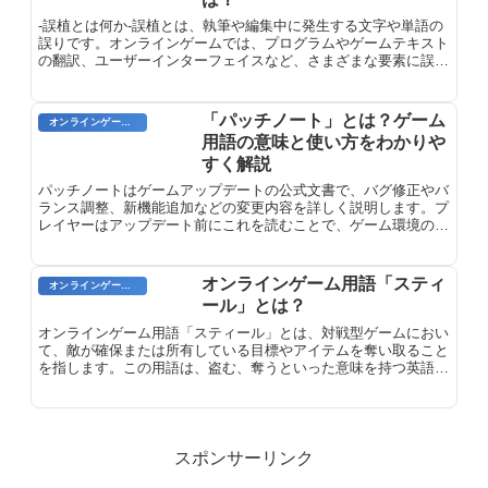
-誤植とは何か-誤植とは、執筆や編集中に発生する文字や単語の
誤りです。オンラインゲームでは、プログラムやゲームテキスト
の翻訳、ユーザーインターフェイスなど、さまざまな要素に誤植
が発生する可能性があります。これらの誤植は、スペルミス、文
法上の間違い、ファクト上の誤りなど、多様で広範囲に及びま
す。
「パッチノート」とは？ゲーム
オンラインゲーム用語
用語の意味と使い方をわかりや
すく解説
パッチノートはゲームアップデートの公式文書で、バグ修正やバ
ランス調整、新機能追加などの変更内容を詳しく説明します。プ
レイヤーはアップデート前にこれを読むことで、ゲーム環境の変
化を把握し、戦略を調整できます。開発者の透明性を示す重要な
資料です。
オンラインゲーム用語「スティ
オンラインゲーム用語
ール」とは？
オンラインゲーム用語「スティール」とは、対戦型ゲームにおい
て、敵が確保または所有している目標やアイテムを奪い取ること
を指します。この用語は、盗む、奪うといった意味を持つ英語の
「steal」に由来します。スティールは、FPS（ファーストパー
ソンシューティングゲーム）やMOBA（マルチプレイヤーオンラ
インバトルアリーナ）などのジャンルで見られる一般的なメカニ
ズムです。
スポンサーリンク