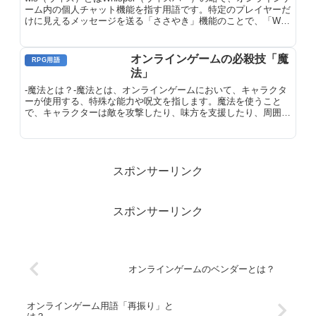
ーム内の個人チャット機能を指す用語です。特定のプレイヤーだ
けに見えるメッセージを送る「ささやき」機能のことで、「WIS
して」は「個チャで話しかけて」という意味になります。
オンラインゲームの必殺技「魔
RPG用語
法」
-魔法とは？-魔法とは、オンラインゲームにおいて、キャラクタ
ーが使用する、特殊な能力や呪文を指します。魔法を使うこと
で、キャラクターは敵を攻撃したり、味方を支援したり、周囲の
環境に影響を与えることができます。魔法は、さまざまな種類が
あり、それぞれが固有の効果や使用条件を持っています。また、
魔法を使用するには、通常、マナやエネルギーなどの資源を消費
する必要があります。
スポンサーリンク
スポンサーリンク
オンラインゲームのベンダーとは？
オンラインゲーム用語「再振り」と