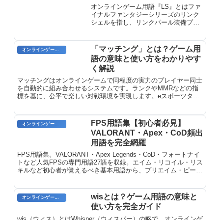
オンラインゲーム用語『LS』とはファ
イナルファンタジーシリーズのリンク
シェルを指し、リンクパール装備プレ
イヤーが遠隔チャットでコミュニティ
を形成するシステム。ギルドやクラン
に相当します。
「マッチング」とは？ゲーム用
オンラインゲーム用語
語の意味と使い方をわかりやす
く解説
マッチングはオンラインゲームで同程度の実力のプレイヤー同士
を自動的に組み合わせるシステムです。ランクやMMRなどの指
標を基に、公平で楽しい対戦環境を実現します。eスポーツタイ
トルやバトルロワイアルなど様々なゲームで採用されており、ゲ
ームの面白さを大きく左右する重要な機能です。
FPS用語集【初心者必見】
オンラインゲーム用語
VALORANT・Apex・CoD頻出
用語を完全網羅
FPS用語集。VALORANT・Apex Legends・CoD・フォートナイ
トなど人気FPSの専門用語27語を収録。エイム・リコイル・リス
キルなど初心者が覚えるべき基本用語から、プリエイム・ピーク
など上級者向け戦術用語まで。
wisとは？ゲーム用語の意味と
オンラインゲーム用語
使い方を完全ガイド
wis（ウィス）とはWhisper（ウィスパー）の略で、オンラインゲ