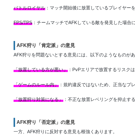
バトルロイヤル
：マッチ開始後に放置しているプレイヤー
FPS/TPS
：チームマッチでAFKしている敵を発見した場合
AFK狩り「肯定派」の意見
AFK狩りを問題ないとする意見には、以下のようなものが
「放置している方が悪い」
：PvPエリアで放置するリスク
「ゲームのルール内」
：規約違反ではないため、正当なプ
「放置狩り対策になる」
：不正な放置レベリングを抑止す
AFK狩り「否定派」の意見
一方、AFK狩りに反対する意見も根強くあります。