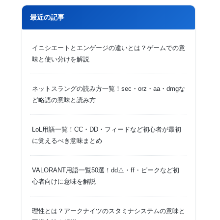
最近の記事
イニシエートとエンゲージの違いとは？ゲームでの意
味と使い分けを解説
ネットスラングの読み方一覧！sec・orz・aa・dmgな
ど略語の意味と読み方
LoL用語一覧！CC・DD・フィードなど初心者が最初
に覚えるべき意味まとめ
VALORANT用語一覧50選！dd△・ff・ピークなど初
心者向けに意味を解説
理性とは？アークナイツのスタミナシステムの意味と