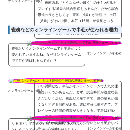
オンラインゲームの達人
う、東南西北（とうなんせいほく）の全4つの風を
プレイする16局の試合形式もあるんだ。だから試合
形式の長さとしては、東風（4局）が最短で、半荘
（8局）がその中間、本荘（16局）が最長というこ
とになるんだよ。カジュアルなオンラインゲームで
雀魂などのオンラインゲームで半荘が使われる理由
は半荘が一番よく使われる形式なんだ。
雀魂というオンラインゲームでも半荘がよく
オンラインゲーム初心者
使われていますよね。なぜオンラインゲーム
で半荘が選ばれるんですか？
いい質問だな。半荘がオンラインゲームで人気の理
オンラインゲームの達人
由はいくつかあるんだ。まず、試合時間が適度な長
さだという点だ。東風だと短すぎて、運の要素が強
くなりすぎる傾向がある。逆に本荘は長すぎて、プ
レイヤーの時間の拘束が大きくなる。半荘は8局と
いう丁度いい局数で、実力が反映されやすく、かつ
プレイヤーの時間的な負担も少ないという絶妙なバ
なるほど。半荘の方が実力が反映されやすい
オンラインゲーム初心者
ランスなんだ。
ということですね。他にも理由があります