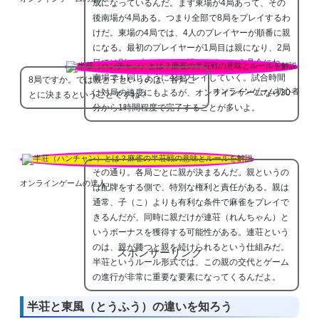
成になっているんだ。まず東場が4局あって、その
後南場が4局ある。つまり全部で8局をプレイするわ
けだ。東場の4局では、4人のプレイヤーが順番に親
になる。最初のプレイヤーが1局目は親になり、2局
目では別のプレイヤーが親に
なると
いう具合にね。
南場でも同じように4局プレイしていく。試合時間
8局ですか。では親と子というのは、各局ご
オンラインゲーム初心者
は対局の速度にもよるが、オンラインゲームなら30
とに決まるということですね？
分から1時間程度で完了することが多いよ。
その通り。各局ごとに親が決まるんだ。親というの
オンラインゲームの達人
は配牌をする側で、特別な権利と責任がある。親は
通常、子（こ）よりも有利な条件で麻雀をプレイで
きるんだが、同時に親だけが連荘（れんちゃん）と
いうボーナスを獲得する可能性がある。連荘という
のは、親が勝つと親を続けられるという仕組みだ。
スポンサーリンク
半荘というルール形式では、この親の交代とゲーム
の進行が非常に重要な要素になってくるんだよ。
半荘と東風（とうふう）の違いを知ろう