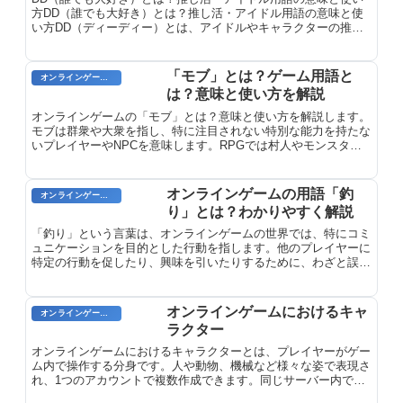
方DD（誰でも大好き）とは？推し活・アイドル用語の意味と使
い方DD（ディーディー）とは、アイドルやキャラクターの推し
活における用語で、「誰でも大好き」の略語です。特定の推しメ
ンバーを...
「モブ」とは？ゲーム用語と
オンラインゲーム用語
は？意味と使い方を解説
オンラインゲームの「モブ」とは？意味と使い方を解説します。
モブは群衆や大衆を指し、特に注目されない特別な能力を持たな
いプレイヤーやNPCを意味します。RPGでは村人やモンスター
などを指し、罵倒として使われることもあります。
オンラインゲームの用語「釣
オンラインゲーム用語
り」とは？わかりやすく解説
「釣り」という言葉は、オンラインゲームの世界では、特にコミ
ュニケーションを目的とした行動を指します。他のプレイヤーに
特定の行動を促したり、興味を引いたりするために、わざと誤解
を招いたり、興味をそそるような発言をすることを意味します。
その目的は、相手を反応させて、会話を始めたり、ゲーム内の特
定の行動を取らせたりすることです。
オンラインゲームにおけるキャ
オンラインゲームのプレイに関する用語
ラクター
オンラインゲームにおけるキャラクターとは、プレイヤーがゲー
ム内で操作する分身です。人や動物、機械など様々な姿で表現さ
れ、1つのアカウントで複数作成できます。同じサーバー内では
同名キャラクターは存在しません。