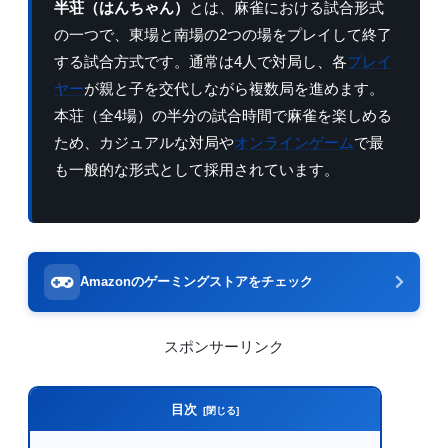
半荘（はんちゃん）
とは、麻雀における試合形式
の一つで、東場と南場の2つの場をプレイして終了
する試合方式です。通常は4人で対局し、各
プレイ
ヤー
が親と子を交代しながら複数局を進めます。
本荘（全4場）の半分の試合時間で麻雀を楽しめる
ため、カジュアルな対局や
オンラインゲーム
で最
も一般的な形式として採用されています。
Amazonのゲーミングストアをチェック
スポンサーリンク
目次