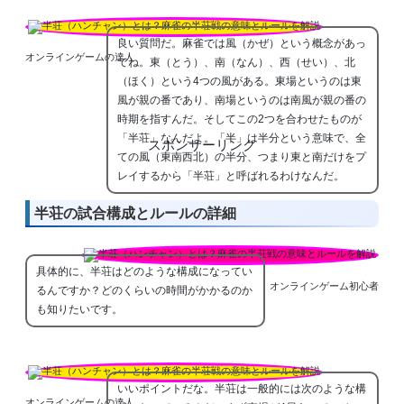
良い質問だ。麻雀では風（かぜ）という概念があっ
オンラインゲームの達人
てね。東（とう）、南（なん）、西（せい）、北
（ほく）という4つの風がある。東場というのは東
風が親の番であり、南場というのは南風が親の番の
時期を指すんだ。そしてこの2つを合わせたものが
「半荘」なんだよ。「半」は半分という意味で、全
スポンサーリンク
ての風（東南西北）の半分、つまり東と南だけをプ
レイするから「半荘」と呼ばれるわけなんだ。
半荘の試合構成とルールの詳細
具体的に、半荘はどのような構成になってい
オンラインゲーム初心者
るんですか？どのくらいの時間がかかるのか
も知りたいです。
いいポイントだな。半荘は一般的には次のような構
オンラインゲームの達人