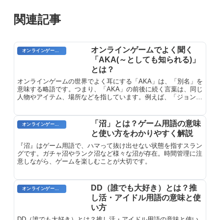
関連記事
オンラインゲームでよく聞く
オンラインゲーム用語
「AKA(～としても知られる)」
とは？
オンラインゲームの世界でよく耳にする「AKA」は、「別名」を
意味する略語です。つまり、「AKA」の前後に続く言葉は、同じ
人物やアイテム、場所などを指しています。例えば、「ジョン・
スミス AKA スミ」と言えば、ジョン・スミスとスミは同一人物
を表します。
「沼」とは？ゲーム用語の意味
オンラインゲーム用語
と使い方をわかりやすく解説
『沼』はゲーム用語で、ハマって抜け出せない状態を指すスラン
グです。ガチャ沼やランク沼など様々な沼が存在。時間管理に注
意しながら、ゲームを楽しむことが大切です。
DD（誰でも大好き）とは？推
オンラインゲーム用語
し活・アイドル用語の意味と使
い方
DD（誰でも大好き）とは？推し活・アイドル用語の意味と使い