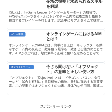
令塔の役割と求められるスキル
を解説
IGLとは、In-Game Leader（インゲームリーダー）の略称で、
FPSやeスポーツタイトルにおいてチーム内で戦略立案と指揮を
担当するプレイヤーを指します。試合中にリアルタイムで味方に
指示を出し、敵チームの動きを読み、最適な作戦を実行すること
で勝利へ導く司令塔的な役割です。
オンラインゲームにおけるAIM
ゲーム用語
とは？
オンラインゲームのAIMとは、簡単に言えば、キャラクターを動
かすゲーム内の視点と、敵を狙う照準を一致させる能力のことで
す。AIMが良ければ、敵に素早く正確に狙いを定めることがで
き、ゲームでのパフォーマンスが向上します。AIMは、マウスと
キーボードの感度、ゲーム内の照準設定、そしてプレイヤーの反
応速度や正確性などの要因によって影響を受けます。
今さら聞けない「オブジェク
オンラインゲームのプレイに関する用語
ト」の意味と正しい使い方
『オブジェクト』（Objective）とは、ドラゴン、バロン、タワ
ーなど、試合を有利にする目標物の総称。勝利に直結する重要要
素。この記事ではオブジェクトの由来、具体的な使用例、関連用
語、使いこなすためのポイントを詳しく解説します。
スポンサーリンク