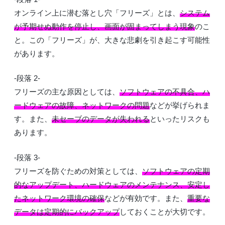
オンライン上に潜む落とし穴「フリーズ」とは、
システム
が予期せぬ動作を停止し、画面が固まってしまう現象
のこ
と。この「フリーズ」が、大きな悲劇を引き起こす可能性
があります。
-段落 2-
フリーズの主な原因としては、
ソフトウェアの不具合、ハ
ードウェアの故障、ネットワークの問題
などが挙げられま
す。また、
未セーブのデータが失われる
といったリスクも
あります。
-段落 3-
フリーズを防ぐための対策としては、
ソフトウェアの定期
的なアップデート、ハードウェアのメンテナンス、安定し
たネットワーク環境の確保
などが有効です。また、
重要な
データは定期的にバックアップ
しておくことが大切です。