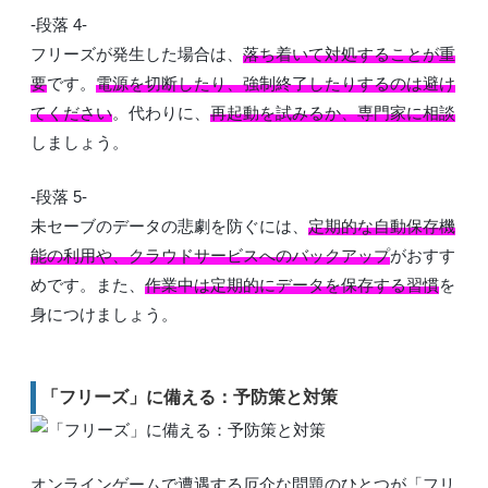
-段落 4-
フリーズが発生した場合は、
落ち着いて対処することが重
要
です。
電源を切断したり、強制終了したりするのは避け
てください
。代わりに、
再起動を試みるか、専門家に相談
しましょう。
-段落 5-
未セーブのデータの悲劇を防ぐには、
定期的な自動保存機
能の利用や、クラウドサービスへのバックアップ
がおすす
めです。また、
作業中は定期的にデータを保存する習慣
を
身につけましょう。
「フリーズ」に備える：予防策と対策
オンラインゲームで遭遇する厄介な問題のひとつが「フリ