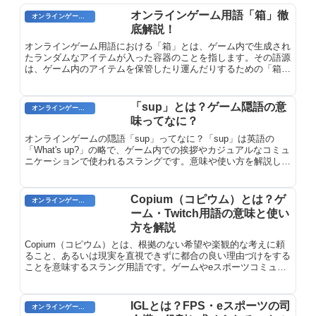
オンラインゲーム用語「箱」徹
オンラインゲーム用語
底解説！
オンラインゲーム用語における「箱」とは、ゲーム内で生成され
たランダムなアイテムが入った容器のことを指します。その語源
は、ゲーム内のアイテムを保管したり運んだりするための「箱」
という実際の物体から来ています。ただし、オンラインゲームで
は、箱は通常、実際に物理的な物体を表現するわけではなく、ラ
ンダムな報酬を含む仮想的な容器として機能します。
「sup」とは？ゲーム隠語の意
オンラインゲーム用語
味ってなに？
オンラインゲームの隠語「sup」ってなに？「sup」は英語の
「What's up?」の略で、ゲーム内での挨拶やカジュアルなコミュ
ニケーションで使われるスラングです。意味や使い方を解説しま
す。
Copium（コピウム）とは？ゲ
オンラインゲーム用語
ーム・Twitch用語の意味と使い
方を解説
Copium（コピウム）とは、根拠のない希望や楽観的な考えに頼
ること、あるいは現実を直視できずに都合の良い理由づけをする
ことを意味するスラング用語です。ゲームやeスポーツコミュニ
ティ、Twitch配信などで頻繁に使用される造語で、「cope（対処
する）」と「opium（麻薬）」を組み合わせた表現です。
IGLとは？FPS・eスポーツの司
オンラインゲーム用語